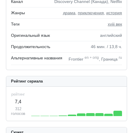
Канал
Discovery Channel (Канада), Netflix
Жанры
драма
,
приключения
,
история
Теги
xviii век
Оригинальный язык
английский
Продолжительность
46
мин.
/ 13,8
ч.
Альтернативные названия
en
+
orig
ru
Frontier
, Граница
Рейтинг сериала
рейтинг
7,4
312
голосов
Сюжет