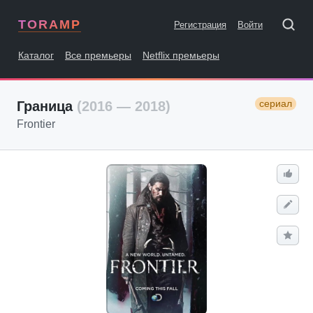
TORAMP
Регистрация
Войти
Каталог
Все премьеры
Netflix премьеры
сериал
Граница
(2016 — 2018)
Frontier