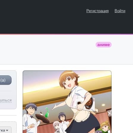
Регистрация
Войти
аниме
(а)
литься
тка