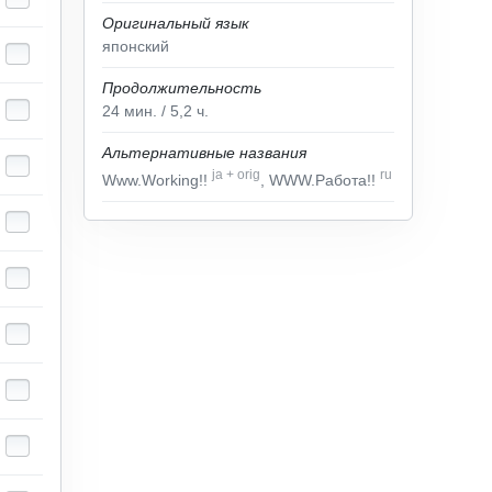
Оригинальный язык
японский
Продолжительность
24
мин.
/ 5,2
ч.
Альтернативные названия
ja
+
orig
ru
Www.Working!!
, WWW.Работа!!