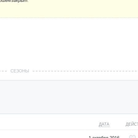
ршён/закрыт.
СЕЗОНЫ
ДАТА
ДЕЙС
1 октября 2016