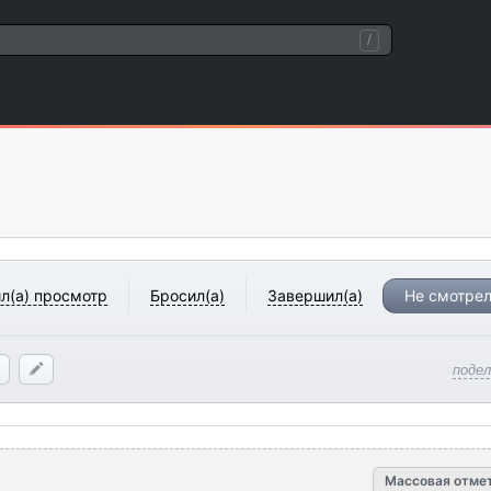
/
л(а) просмотр
Бросил(а)
Завершил(а)
Не смотрел
поде
Массовая отме