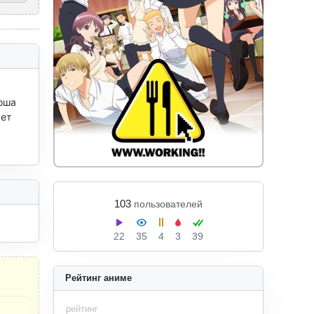
оша 
ет 
103
пользователей
22
35
4
3
39
Рейтинг аниме
рейтинг