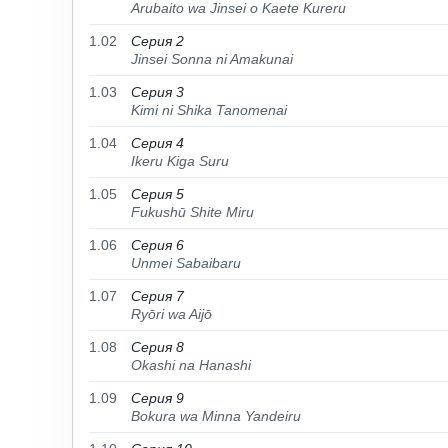
Arubaito wa Jinsei o Kaete Kureru
1.02
Серия 2
Jinsei Sonna ni Amakunai
1.03
Серия 3
Kimi ni Shika Tanomenai
1.04
Серия 4
Ikeru Kiga Suru
1.05
Серия 5
Fukushū Shite Miru
1.06
Серия 6
Unmei Sabaibaru
1.07
Серия 7
Ryōri wa Aijō
1.08
Серия 8
Okashi na Hanashi
1.09
Серия 9
Bokura wa Minna Yandeiru