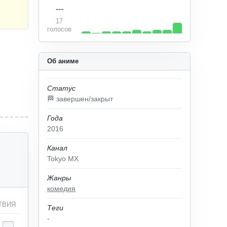
---
17
голосов
Об аниме
Статус
🏁 завершен/закрыт
Года
2016
Канал
Tokyo MX
Жанры
комедия
ТВИЯ
Теги
-