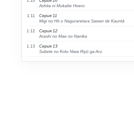
1.10
Серия 10
Ashita ni Mukatte Hoero
1.11
Серия 11
Migi no Hō o Naguraretara Sawan de Kauntā
1.12
Серия 12
Arashi no Mae no Nanika
1.13
Серия 13
Subete no Koto Niwa Riyū ga Aru