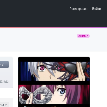
Регистрация
Войти
аниме
(а)
литься
тка