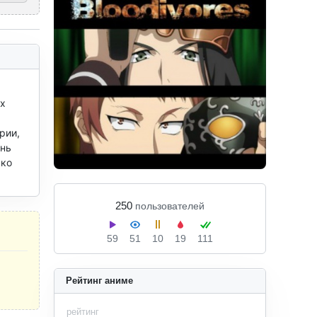
х 
ии, 
нь 
ко 
250
пользователей
59
51
10
19
111
Рейтинг аниме
рейтинг