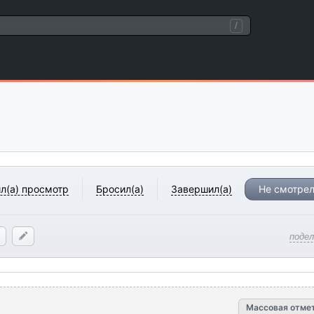
/
л(а) просмотр
Бросил(а)
Завершил(а)
Не смотрел
поде
Массовая отме