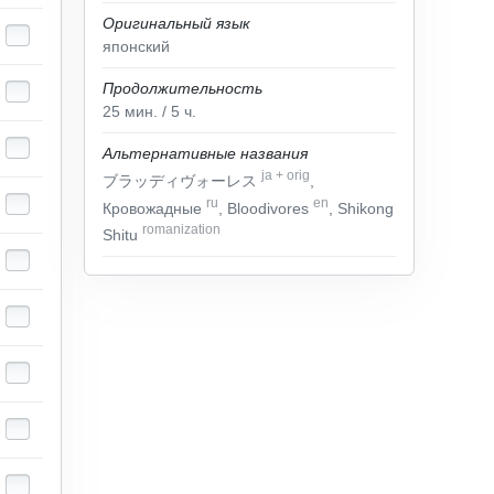
Оригинальный язык
японский
Продолжительность
25
мин.
/ 5
ч.
Альтернативные названия
ja
+
orig
ブラッディヴォーレス
,
ru
en
Кровожадные
, Bloodivores
, Shikong
romanization
Shitu