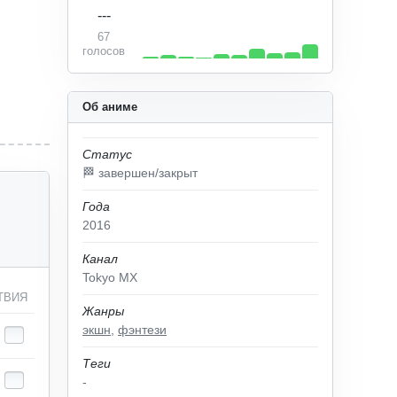
---
67
голосов
Об аниме
Статус
🏁 завершен/закрыт
Года
2016
Канал
Tokyo MX
ТВИЯ
Жанры
экшн
,
фэнтези
Теги
-