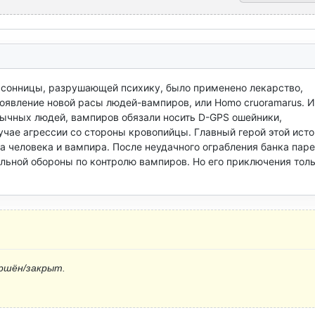
ссонницы, разрушающей психику, было применено лекарство, 
явление новой расы людей-вампиров, или Homo cruoramarus. И
бычных людей, вампиров обязали носить D-GPS ошейники, 
чае агрессии со стороны кровопийцы. Главный герой этой истор
человека и вампира. После неудачного ограбления банка паре
ьной обороны по контролю вампиров. Но его приключения толь
ршён/закрыт.