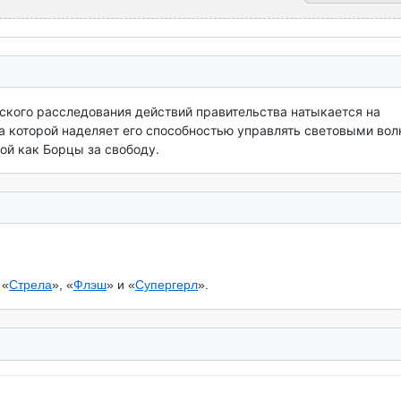
кого расследования действий правительства натыкается на 
а которой наделяет его способностью управлять световыми волн
ой как Борцы за свободу.
 «
Стрела
», «
Флэш
» и «
Супергерл
».