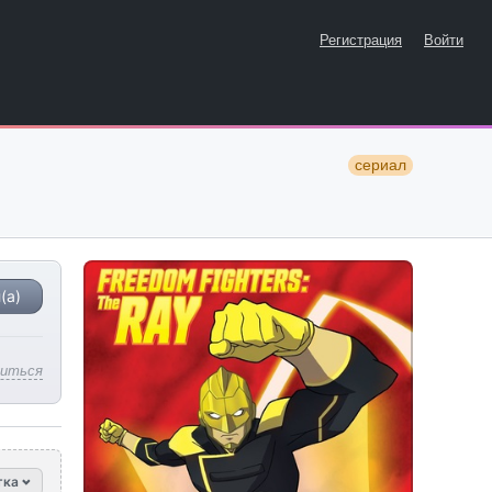
Регистрация
Войти
сериал
(а)
литься
тка