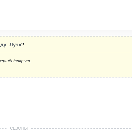
ду: Луч»
?
вершён/закрыт.
СЕЗОНЫ