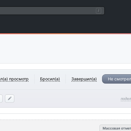
/
л(а) просмотр
Бросил(а)
Завершил(а)
Не смотрел
поде
Массовая отме