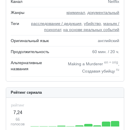
Канал
Netflix
Жанры
криминал
,
документальный
Теги
расследование / дедукция
,
убийство
,
маньяк /
психопат
,
на основе реальных событий
Оригинальный язык
английский
Продолжительность
60
мин.
/ 20
ч.
Альтернативные
en
+
orig
Making a Murderer
,
названия
ru
Создавая убийцу
Рейтинг сериала
рейтинг
7,24
66
голосов