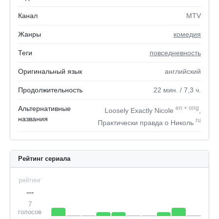
Канал
MTV
Жанры
комедия
Теги
повседневность
Оригинальный язык
английский
Продолжительность
22
мин.
/ 7,3
ч.
Альтернативные
en
+
orig
Loosely Exactly Nicole
,
названия
ru
Практически правда о Николь
Рейтинг сериала
рейтинг
---
7
голосов