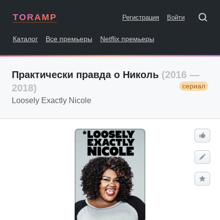
TORAMP
Регистрация
Войти
Каталог
Все премьеры
Netflix премьеры
Практически правда о Николь
(2016 —
сериал
2018)
Loosely Exactly Nicole