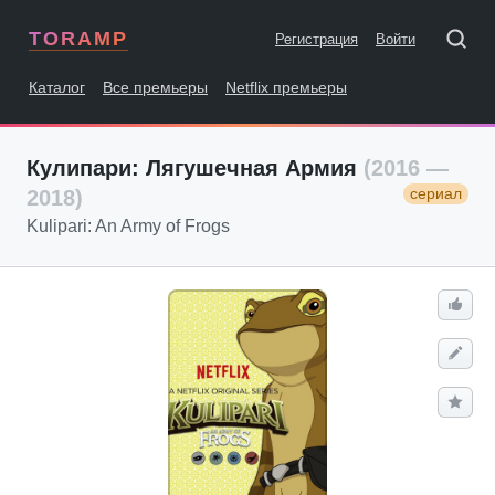
TORAMP
Регистрация
Войти
Каталог
Все премьеры
Netflix премьеры
Кулипари: Лягушечная Армия
(2016 —
сериал
2018)
Kulipari: An Army of Frogs