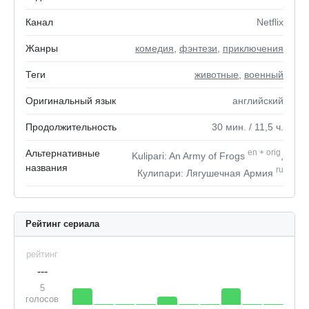
Канал
Netflix
Жанры
комедия
,
фэнтези
,
приключения
Теги
животные
,
военный
Оригинальный язык
английский
Продолжительность
30
мин.
/ 11,5
ч.
Альтернативные
en
+
orig
Kulipari: An Army of Frogs
,
названия
ru
Кулипари: Лягушечная Армия
Рейтинг сериала
рейтинг
---
5
голосов