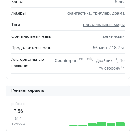
Канал
Starz
Жанры
фантастика
,
триллер
,
драма
Теги
параллельные миры
Оригинальный язык
английский
Продолжительность
56
мин.
/ 18,7
ч.
Альтернативные
en
+
orig
ru
Counterpart
, Двойник
, По
названия
ru
ту сторону
Рейтинг сериала
рейтинг
7,56
594
голоса