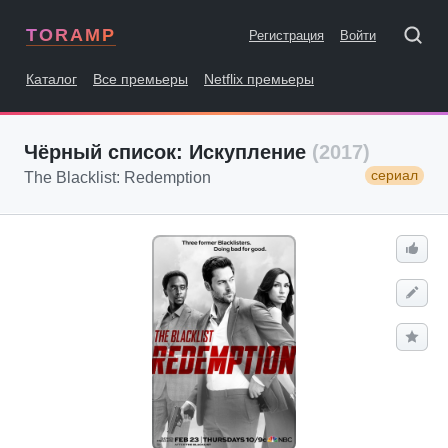
TORAMP
Регистрация
Войти
Каталог
Все премьеры
Netflix премьеры
Чёрный список: Искупление
(2017)
сериал
The Blacklist: Redemption