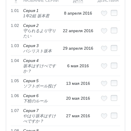
#
НАЗВАНИЕ СЕРИИ
ДАТА
ДЕЙСТВИЯ
1.01
Серия 1
8 апреля 2016
1年2組 坂本君
1.02
Серия 2
守られるより守り
22 апреля 2016
たい
1.03
Серия 3
29 апреля 2016
パシリスト坂本
1.04
Серия 4
坂本はすけべです
6 мая 2016
か？
1.05
Серия 5
13 мая 2016
ソフトボール投げ
1.06
Серия 6
20 мая 2016
下校のルール
1.07
Серия 7
やはり坂本はすけ
27 мая 2016
べですか？
1.08
Серия 8