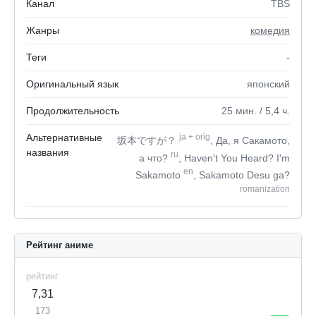
Канал
TBS
Жанры
комедия
Теги
-
Оригинальный язык
японский
Продолжительность
25
мин.
/ 5,4
ч.
Альтернативные
ja
+
orig
坂本ですが？
, Да, я Сакамото,
названия
ru
а что?
, Haven't You Heard? I'm
en
Sakamoto
, Sakamoto Desu ga?
romanization
Рейтинг аниме
рейтинг
7,31
173