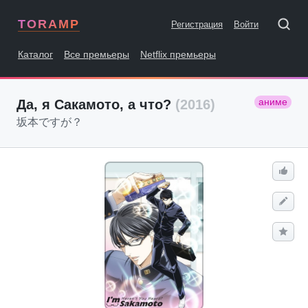
TORAMP
Регистрация
Войти
Каталог
Все премьеры
Netflix премьеры
аниме
Да, я Сакамото, а что?
(2016)
坂本ですが？