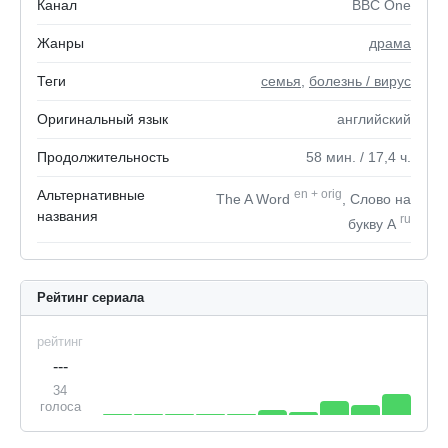
Канал
BBC One
Жанры
драма
Теги
семья
,
болезнь / вирус
Оригинальный язык
английский
Продолжительность
58
мин.
/ 17,4
ч.
Альтернативные
en
+
orig
The A Word
, Слово на
названия
ru
букву А
Рейтинг сериала
рейтинг
---
34
голоса