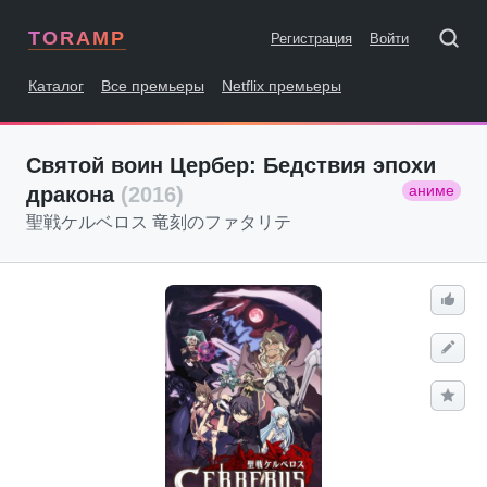
TORAMP
Регистрация
Войти
Каталог
Все премьеры
Netflix премьеры
Святой воин Цербер: Бедствия эпохи
аниме
дракона
(2016)
聖戦ケルベロス 竜刻のファタリテ