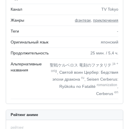
Канал
TV Tokyo
Жанры
фэнтези
,
приключения
Теги
-
Оригинальный язык
японский
Продолжительность
25
мин.
/ 5,4
ч.
Альтернативные
ja
+
聖戦ケルベロス 竜刻のファタリテ
названия
orig
, Святой воин Цербер: Бедствия
ru
эпохи дракона
, Seisen Cerberus:
romanization
Ryûkoku no Fatalité
,
en
Cerberus
Рейтинг аниме
рейтинг