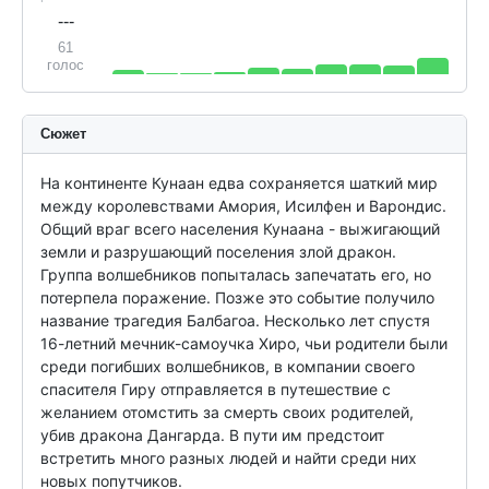
---
61
голос
Сюжет
На континенте Кунаан едва сохраняется шаткий мир 
между королевствами Амория, Исилфен и Варондис. 
Общий враг всего населения Кунаана - выжигающий 
земли и разрушающий поселения злой дракон. 
Группа волшебников попыталась запечатать его, но 
потерпела поражение. Позже это событие получило 
название трагедия Балбагоа. Несколько лет спустя 
16-летний мечник-самоучка Хиро, чьи родители были 
среди погибших волшебников, в компании своего 
спасителя Гиру отправляется в путешествие с 
желанием отомстить за смерть своих родителей, 
убив дракона Дангарда. В пути им предстоит 
встретить много разных людей и найти среди них 
новых попутчиков.