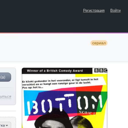
Регистрация
Войти
сериал
(а)
литься
тка