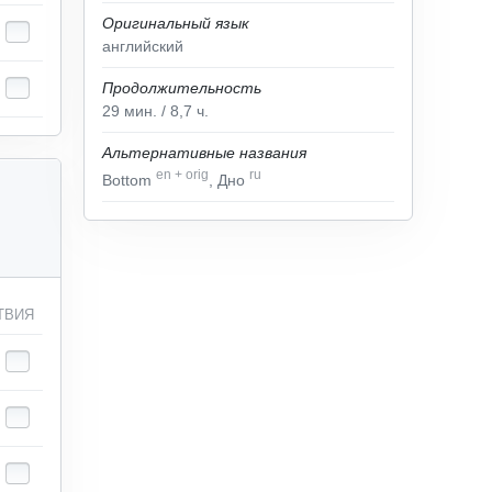
Оригинальный язык
английский
Продолжительность
29
мин.
/ 8,7
ч.
Альтернативные названия
en
+
orig
ru
Bottom
, Дно
ТВИЯ