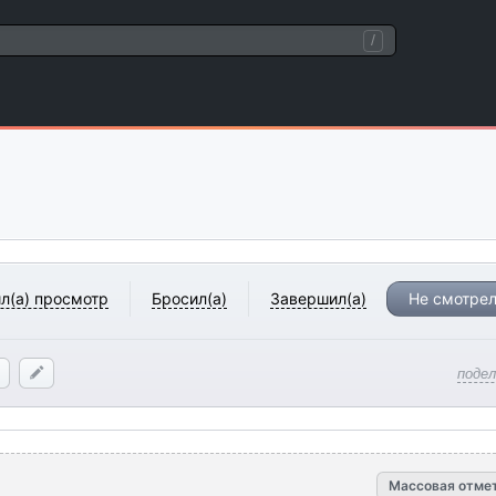
/
л(а) просмотр
Бросил(а)
Завершил(а)
Не смотрел
поде
Массовая отме