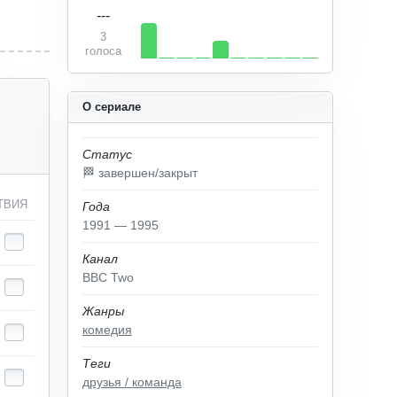
---
3
голоса
О сериале
Статус
🏁 завершен/закрыт
ТВИЯ
Года
1991 — 1995
Канал
BBC Two
Жанры
комедия
Теги
друзья / команда