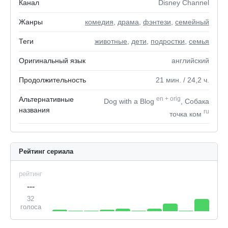
Канал
Disney Channel
Жанры
комедия
,
драма
,
фэнтези
,
семейный
Теги
животные
,
дети
,
подростки
,
семья
Оригинальный язык
английский
Продолжительность
21
мин.
/ 24,2
ч.
Альтернативные
en
+
orig
Dog with a Blog
, Собака
названия
ru
точка ком
Рейтинг сериала
рейтинг
---
32
голоса