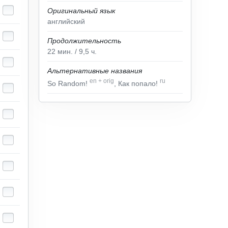
Оригинальный язык
английский
Продолжительность
22
мин.
/ 9,5
ч.
Альтернативные названия
en
+
orig
ru
So Random!
, Как попало!