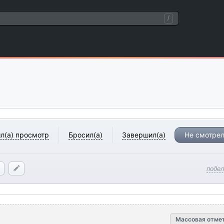
/
л(а) просмотр
Бросил(а)
Завершил(а)
Не смотрел
поде
Массовая отме