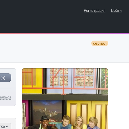
Регистрация
Войти
сериал
(а)
литься
тка