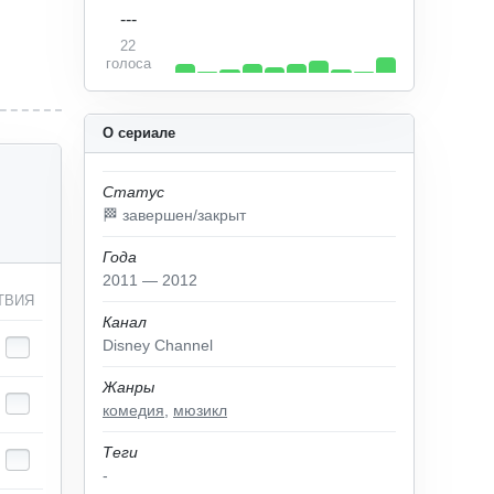
---
22
голоса
О сериале
Статус
🏁 завершен/закрыт
Года
2011 — 2012
ТВИЯ
Канал
Disney Channel
Жанры
комедия
,
мюзикл
Теги
-