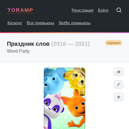
TORAMP
Регистрация
Войти
Каталог
Все премьеры
Netflix премьеры
сериал
Праздник слов
(2016 — 2021)
Word Party