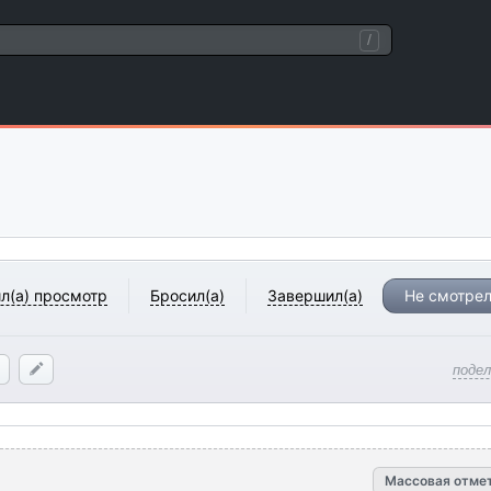
/
л(а) просмотр
Бросил(а)
Завершил(а)
Не смотрел
поде
Массовая отме