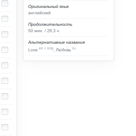
Оригинальный язык
английский
Продолжительность
50
мин.
/ 28,3
ч.
Альтернативные названия
en
+
orig
ru
Love
, Любовь