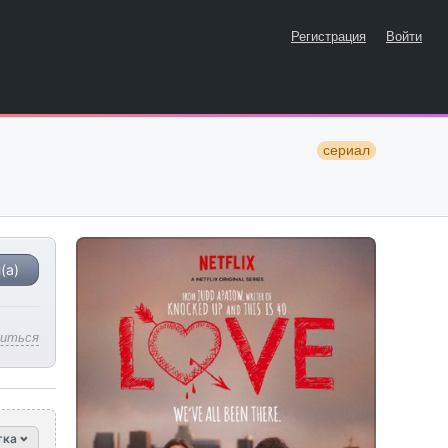
Регистрация
Войти
сериал
(а)
литься
тка