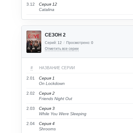
3.12
Серия 12
Catalina
СЕЗОН 2
Серий:
12
/
Просмотрено:
0
Отметить все серии
#
НАЗВАНИЕ СЕРИИ
2.01
Серия 1
On Lockdown
2.02
Серия 2
Friends Night Out
2.03
Серия 3
While You Were Sleeping
2.04
Серия 4
Shrooms