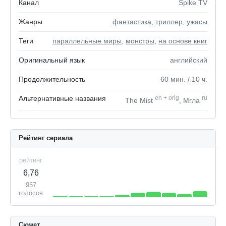
Канал
Spike TV
Жанры
фантастика
,
триллер
,
ужасы
Теги
параллельные миры
,
монстры
,
на основе книг
Оригинальный язык
английский
Продолжительность
60
мин.
/ 10
ч.
Альтернативные названия
en
+
orig
ru
The Mist
, Мгла
Рейтинг сериала
рейтинг
6,76
957
голосов
Сюжет