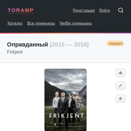
TORAMP
Регистрация
Войти
Каталог
Все премьеры
Netflix премьеры
сериал
Оправданный
(2015 — 2016)
Frikjent