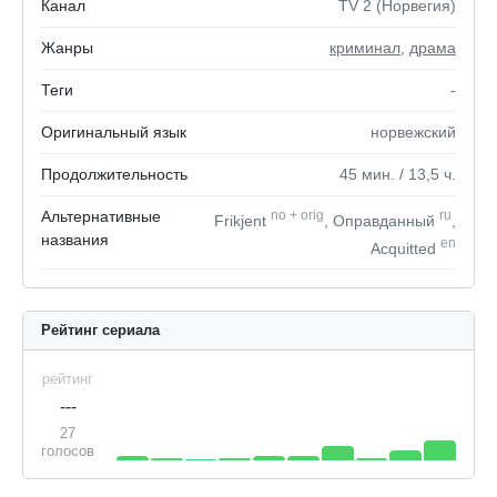
Канал
TV 2 (Норвегия)
Жанры
криминал
,
драма
Теги
-
Оригинальный язык
норвежский
Продолжительность
45
мин.
/ 13,5
ч.
Альтернативные
no
+
orig
ru
Frikjent
, Оправданный
,
названия
en
Acquitted
Рейтинг сериала
рейтинг
---
27
голосов