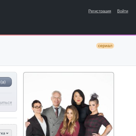
Регистрация
Войти
сериал
(а)
литься
тка