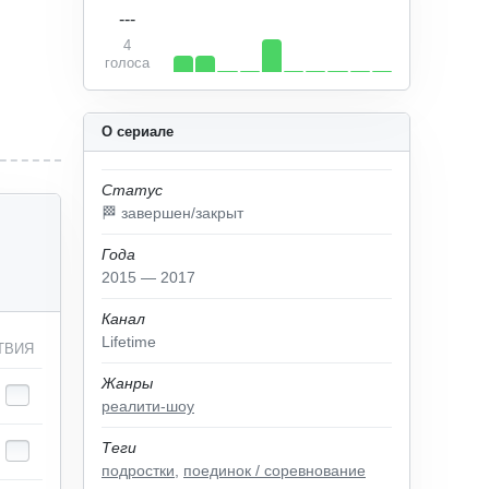
---
4
голоса
О сериале
Статус
🏁 завершен/закрыт
Года
2015 — 2017
Канал
Lifetime
ТВИЯ
Жанры
реалити-шоу
Теги
подростки
,
поединок / соревнование