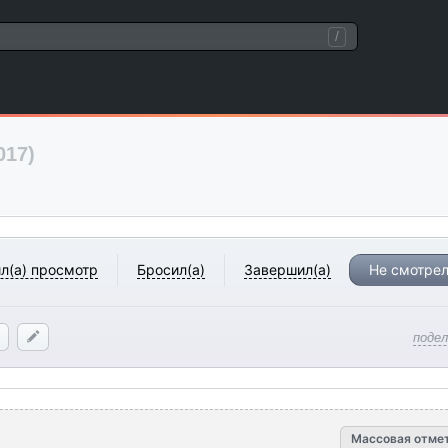
/
017)
л(а) просмотр
Бросил(а)
Завершил(а)
Не смотрел
поде
Массовая отме