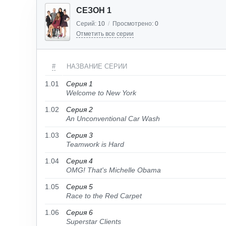
СЕЗОН 1
Серий:
10
/
Просмотрено:
0
Отметить все серии
#
НАЗВАНИЕ СЕРИИ
1.01
Серия 1
Welcome to New York
1.02
Серия 2
An Unconventional Car Wash
1.03
Серия 3
Teamwork is Hard
1.04
Серия 4
OMG! That's Michelle Obama
1.05
Серия 5
Race to the Red Carpet
1.06
Серия 6
Superstar Clients