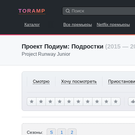
TORAMP
Каталог
Все премьеры
Netflix премьеры
Проект Подиум: Подростки
(2015 — 2
Project Runway Junior
Смотрю
Хочу посмотреть
Приостанови
Сезоны:
S
1
2