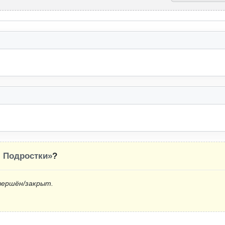
 Подростки»
?
вершён/закрыт.