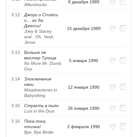
8 декабря 1989
Aftershocks
3.12
Джоуи и Стэйси
и… ах да,
Джесси!
15 декабря 1989
Joey & Stacey
and...Oh, Yeah,
Jesse
3.13
Больше не
мистер Тупица
5 января 1990
No More Mr. Dumb
Guy
3.14
Злоключения
няни
12 января 1990
Misadventures in
Babysitting
3.15
Страсть в пыли
26 января 1990
Lust in the Dust
3.16
Пока-пока,
птичка!
2 февраля 1990
Bye, Bye Birdie