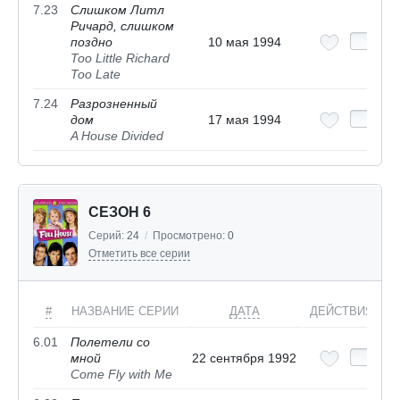
7.23
Слишком Литл
Ричард, слишком
поздно
10 мая 1994
Too Little Richard
Too Late
7.24
Разрозненный
дом
17 мая 1994
A House Divided
СЕЗОН 6
Серий:
24
/
Просмотрено:
0
Отметить все серии
#
НАЗВАНИЕ СЕРИИ
ДАТА
ДЕЙСТВИЯ
6.01
Полетели со
мной
22 сентября 1992
Come Fly with Me