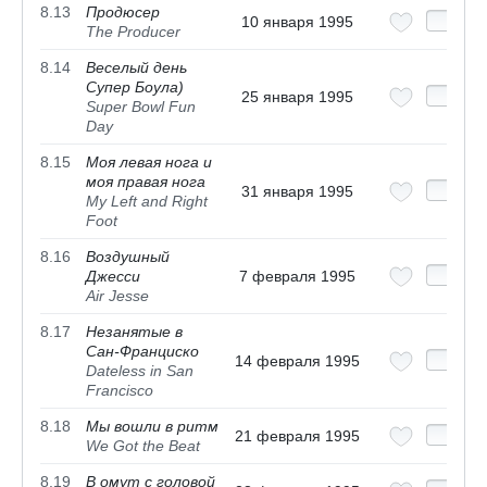
8.13
Продюсер
10 января 1995
The Producer
8.14
Веселый день
Супер Боула)
25 января 1995
Super Bowl Fun
Day
8.15
Моя левая нога и
моя правая нога
31 января 1995
My Left and Right
Foot
8.16
Воздушный
Джесси
7 февраля 1995
Air Jesse
8.17
Незанятые в
Сан-Франциско
14 февраля 1995
Dateless in San
Francisco
8.18
Мы вошли в ритм
21 февраля 1995
We Got the Beat
8.19
В омут с головой