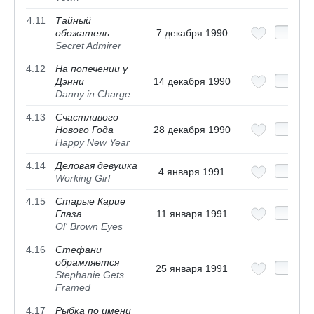
4.11
Тайный
обожатель
7 декабря 1990
Secret Admirer
4.12
На попечении у
Дэнни
14 декабря 1990
Danny in Charge
4.13
Счастливого
Нового Года
28 декабря 1990
Happy New Year
4.14
Деловая девушка
4 января 1991
Working Girl
4.15
Старые Карие
Глаза
11 января 1991
Ol' Brown Eyes
4.16
Стефани
обрамляется
25 января 1991
Stephanie Gets
Framed
4.17
Рыбка по имени