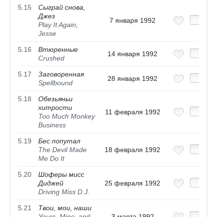
5.15
Сыграй снова,
Джез
7 января 1992
Play It Again,
Jesse
5.16
Втюренные
14 января 1992
Crushed
5.17
Заговоренная
28 января 1992
Spellbound
5.18
Обезьяньи
хитрости
11 февраля 1992
Too Much Monkey
Business
5.19
Бес попутал
The Devil Made
18 февраля 1992
Me Do It
5.20
Шоферы мисс
Диджей
25 февраля 1992
Driving Miss D.J.
5.21
Твои, мои, наши
Yours, Mine, and
3 марта 1992