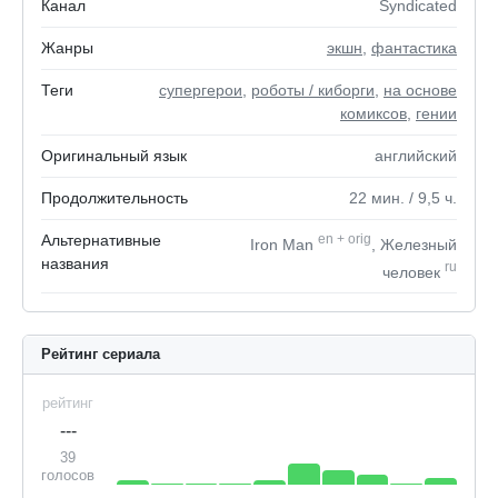
Канал
Syndicated
Жанры
экшн
,
фантастика
Теги
супергерои
,
роботы / киборги
,
на основе
комиксов
,
гении
Оригинальный язык
английский
Продолжительность
22
мин.
/ 9,5
ч.
Альтернативные
en
+
orig
Iron Man
, Железный
названия
ru
человек
Рейтинг сериала
рейтинг
---
39
голосов