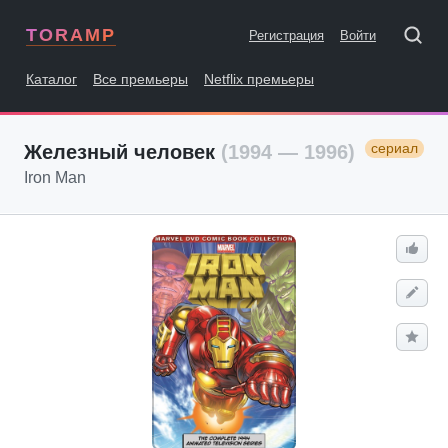
TORAMP
Регистрация
Войти
Каталог
Все премьеры
Netflix премьеры
сериал
Железный человек
(1994 — 1996)
Iron Man