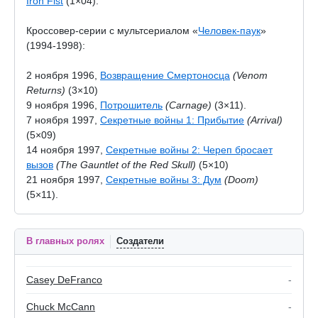
Iron Fist
(1×04).
Кроссовер-серии с мультсериалом «
Человек-паук
»
(1994-1998):
2 ноября 1996,
Возвращение Смертоносца
(Venom
Returns)
(3×10)
9 ноября 1996,
Потрошитель
(Carnage)
(3×11).
7 ноября 1997,
Секретные войны 1: Прибытие
(Arrival)
(5×09)
14 ноября 1997,
Секретные войны 2: Череп бросает
вызов
(The Gauntlet of the Red Skull)
(5×10)
21 ноября 1997,
Секретные войны 3: Дум
(Doom)
(5×11).
В главных ролях
Создатели
Casey DeFranco
-
Chuck McCann
-