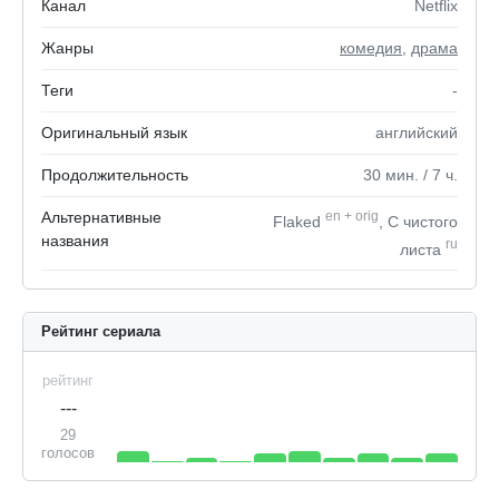
Канал
Netflix
Жанры
комедия
,
драма
Теги
-
Оригинальный язык
английский
Продолжительность
30
мин.
/ 7
ч.
Альтернативные
en
+
orig
Flaked
, С чистого
названия
ru
листа
Рейтинг сериала
рейтинг
---
29
голосов