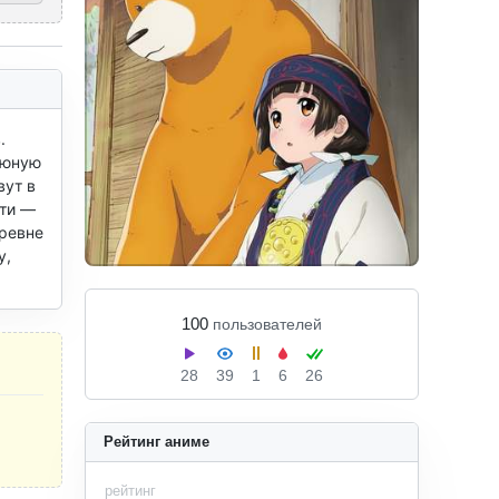
 
юную 
ут в 
ти — 
ревне 
, 
100
пользователей
28
39
1
6
26
Рейтинг аниме
рейтинг