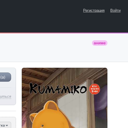
Регистрация
Войти
аниме
(а)
литься
тка