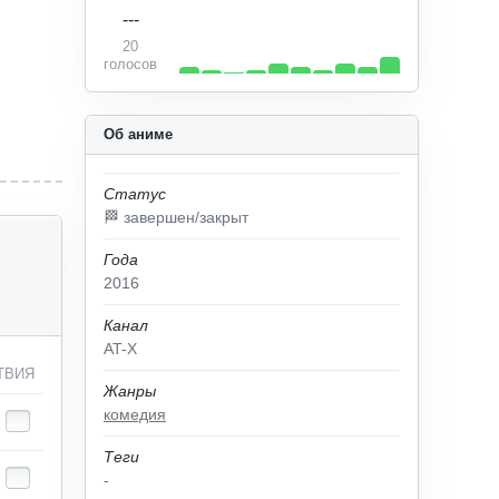
---
20
голосов
Об аниме
Статус
🏁 завершен/закрыт
Года
2016
Канал
AT-X
ТВИЯ
Жанры
комедия
Теги
-