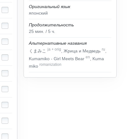
Оригинальный язык
японский
Продолжительность
25
мин.
/ 5
ч.
Альтернативные названия
ja
+
orig
ru
くまみこ
, Жрица и Медведь
,
en
Kumamiko - Girl Meets Bear
, Kuma
romanization
miko