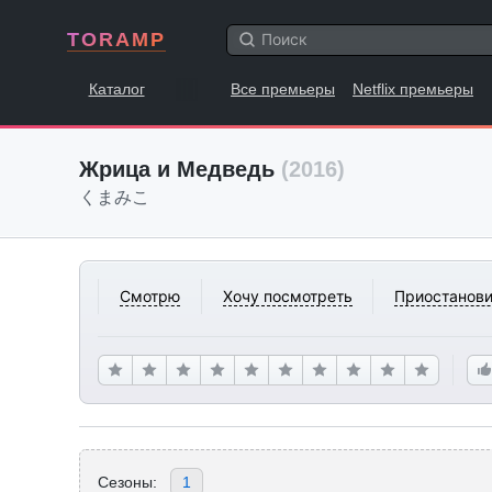
TORAMP
Каталог
Все премьеры
Netflix премьеры
Жрица и Медведь
(2016)
くまみこ
Смотрю
Хочу посмотреть
Приостанови
Сезоны:
1