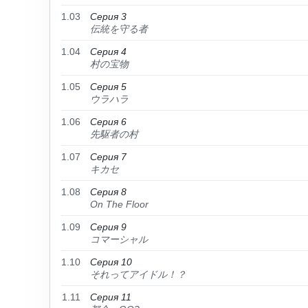
1.03
Серия 3
伝統を守る者
1.04
Серия 4
村の宝物
1.05
Серия 5
ウラハラ
1.06
Серия 6
先駆者の村
1.07
Серия 7
キカセ
1.08
Серия 8
On The Floor
1.09
Серия 9
コマーシャル
1.10
Серия 10
それってアイドル！？
1.11
Серия 11