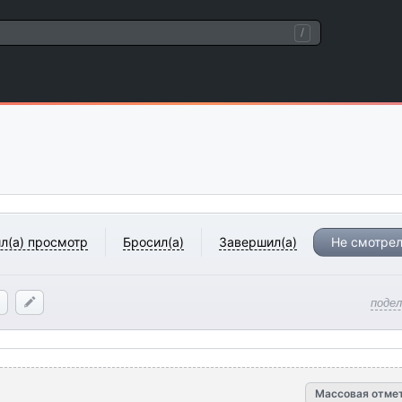
/
л(а) просмотр
Бросил(а)
Завершил(а)
Не смотрел
поде
Массовая отме