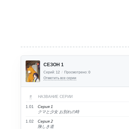
СЕЗОН 1
Серий:
12
/
Просмотрено:
0
Отметить все серии
#
НАЗВАНИЕ СЕРИИ
1.01
Серия 1
クマと少女 お別れの時
1.02
Серия 2
険しき道