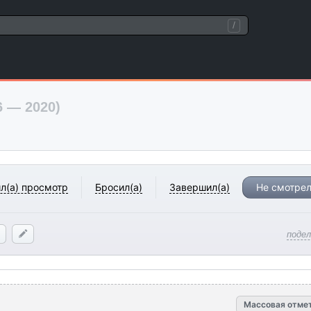
/
6 — 2020)
л(а) просмотр
Бросил(а)
Завершил(а)
Не смотрел
поде
Массовая отме