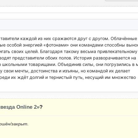
тавители каждой из них сражаются друг с другом. Облачённые 
е особой энергией «фотонами» они командами способны вынос
игать своих целей. Благодаря такому весьма привлекательному 
дят представители обоих полов. История разворачивается на 
о школьными товарищами. Объединив силы, они погрузились в м
у свои мечты, достоинства и изъяны, но командой их делает 
реди их ждёт долгий и тернистый путь, несущий им множество 
везда Online 2»
?
ршён/закрыт.