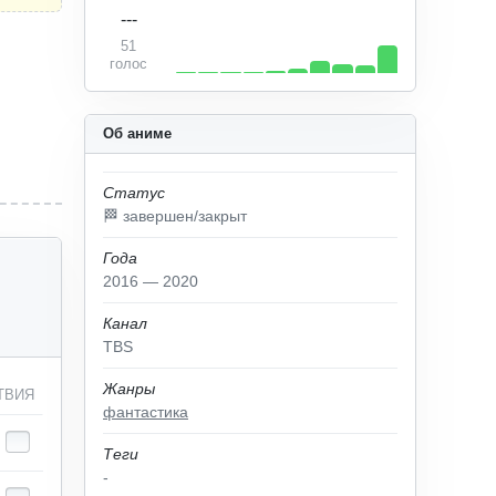
---
51
голос
Об аниме
Статус
🏁 завершен/закрыт
Года
2016 — 2020
Канал
TBS
Жанры
ТВИЯ
фантастика
Теги
-