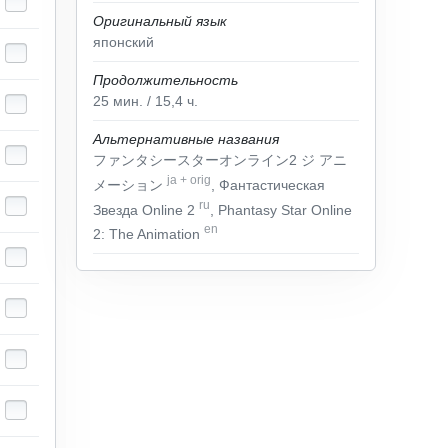
Оригинальный язык
японский
Продолжительность
25
мин.
/ 15,4
ч.
Альтернативные названия
ファンタシースターオンライン2 ジ アニ
ja
+
orig
メーション
, Фантастическая
ru
Звезда Online 2
, Phantasy Star Online
en
2: The Animation