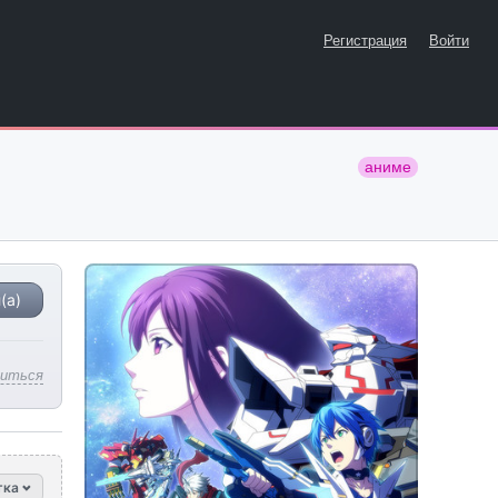
Регистрация
Войти
аниме
(а)
литься
тка