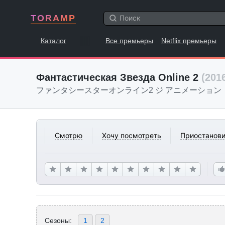
TORAMP
Каталог
Все премьеры
Netflix премьеры
Фантастическая Звезда Online 2
(201
ファンタシースターオンライン2 ジ アニメーション
Смотрю
Хочу посмотреть
Приостанови
Сезоны:
1
2