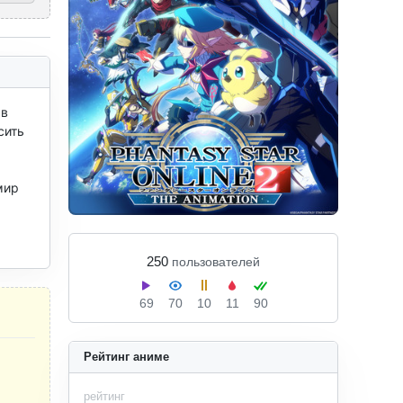
в 
ить 
ир 
250
пользователей
69
70
10
11
90
Рейтинг аниме
рейтинг