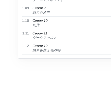
1.09
Серия 9
戦力外通告
1.10
Серия 10
依代
1.11
Серия 11
ダークファルス
1.12
Серия 12
境界を超えるRPG