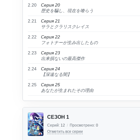
2.20
Серия 20
歴史を騙し、現在を喰らう
2.21
Серия 21
サラとクラリスクレイス
2.22
Серия 22
フォトナーが生み出したもの
2.23
Серия 23
出来損ないの最高傑作
2.24
Серия 24
【深遠なる闇】
2.25
Серия 25
あなたが生まれたその理由
СЕЗОН 1
Серий:
12
/
Просмотрено:
0
Отметить все серии