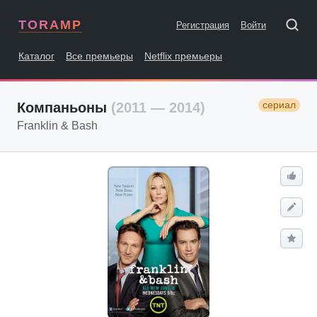
TORAMP
Регистрация
Войти
Каталог
Все премьеры
Netflix премьеры
сериал
Компаньоны
(2011 — 2014)
Franklin & Bash