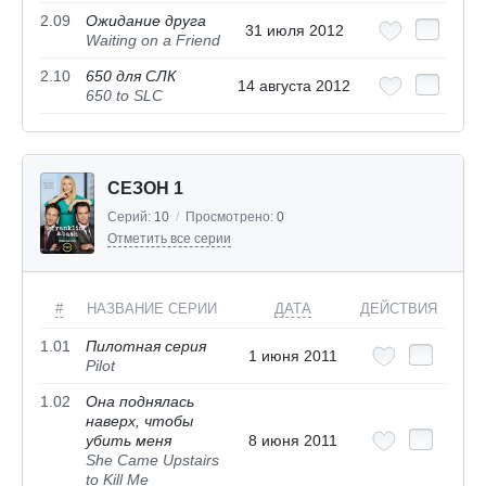
2.09
Ожидание друга
31 июля 2012
Waiting on a Friend
2.10
650 для СЛК
14 августа 2012
650 to SLC
СЕЗОН 1
Серий:
10
/
Просмотрено:
0
Отметить все серии
#
НАЗВАНИЕ СЕРИИ
ДАТА
ДЕЙСТВИЯ
1.01
Пилотная серия
1 июня 2011
Pilot
1.02
Она поднялась
наверх, чтобы
убить меня
8 июня 2011
She Came Upstairs
to Kill Me