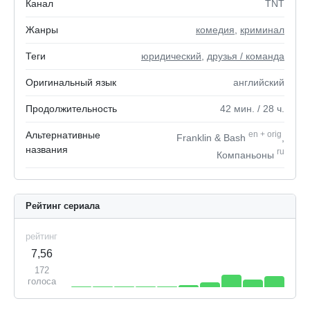
Канал
TNT
Жанры
комедия
,
криминал
Теги
юридический
,
друзья / команда
Оригинальный язык
английский
Продолжительность
42
мин.
/ 28
ч.
Альтернативные
en
+
orig
Franklin & Bash
,
названия
ru
Компаньоны
Рейтинг сериала
рейтинг
7,56
172
голоса