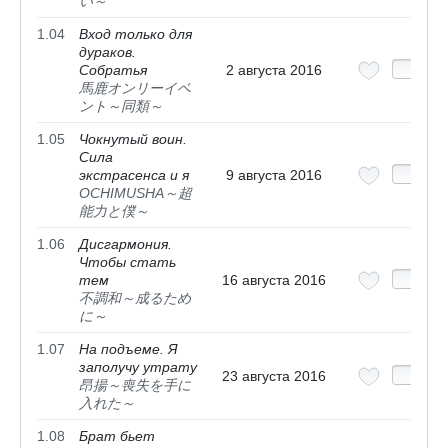
い～
1.04
Вход только для
дураков.
Собратья
2 августа 2016
馬鹿オンリーイベ
ント～同類～
1.05
Чокнутый воин.
Сила
экстрасенса и я
9 августа 2016
OCHIMUSHA～超
能力と僕～
1.06
Дисгармония.
Чтобы стать
тем
16 августа 2016
不調和～成るため
に～
1.07
На подъеме. Я
заполучу утрату
23 августа 2016
昂揚～喪失を手に
入れた～
1.08
Брат бьет