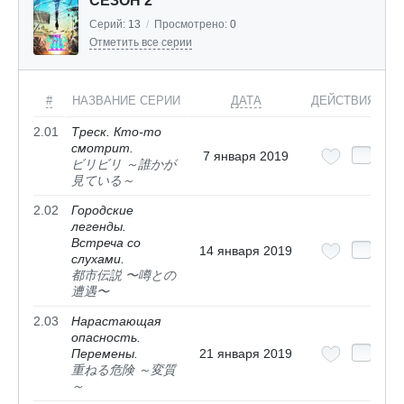
СЕЗОН 2
Серий:
13
/
Просмотрено:
0
Отметить все серии
#
НАЗВАНИЕ СЕРИИ
ДАТА
ДЕЙСТВИЯ
2.01
Треск. Кто-то
смотрит.
7 января 2019
ビリビリ ～誰かが
見ている～
2.02
Городские
легенды.
Встреча со
14 января 2019
слухами.
都市伝説 〜噂との
遭遇〜
2.03
Нарастающая
опасность.
Перемены.
21 января 2019
重ねる危険 ～変質
～