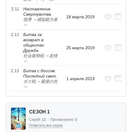
2.11
Наставление.
Сверхчувства.
18 марта 2019
指導 ～感知能力者
～
2.12
Битва за
возврат в
общество.
25 марта 2019
Дружба.
社会復帰戦 ～友情
～
2.13
Битва с боссом.
Последний свет.
1 апреля 2019
ボス戦 ～最後の光
～
СЕЗОН 1
Серий:
12
/
Просмотрено:
0
Отметить все серии