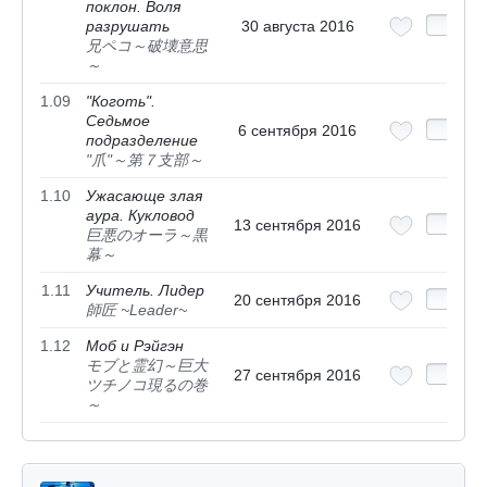
поклон. Воля
разрушать
30 августа 2016
兄ペコ～破壊意思
～
1.09
"Коготь".
Седьмое
6 сентября 2016
подразделение
"爪"～第７支部～
1.10
Ужасающе злая
аура. Кукловод
13 сентября 2016
巨悪のオーラ～黒
幕～
1.11
Учитель. Лидер
20 сентября 2016
師匠 ~Leader~
1.12
Моб и Рэйгэн
モブと霊幻～巨大
27 сентября 2016
ツチノコ現るの巻
～