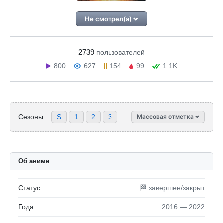
Не смотрел(а)
2739
пользователей
800
627
154
99
1.1K
Сезоны:
S
1
2
3
Массовая отметка
Об аниме
Статус
🏁 завершен/закрыт
Года
2016 — 2022