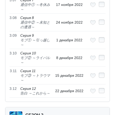
3.07
Серия 7
通信中① ～冬休み
17 ноября 2022
～
3.08
Серия 8
通信中② ～未知と
24 ноября 2022
の遭遇～
3.09
Серия 9
モブ① ～引っ越し
1 декабря 2022
～
3.10
Серия 10
モブ② ～ライバル
8 декабря 2022
～
3.11
Серия 11
モブ③ ～トラウマ
15 декабря 2022
～
3.12
Серия 12
22 декабря 2022
告白 ～これから～