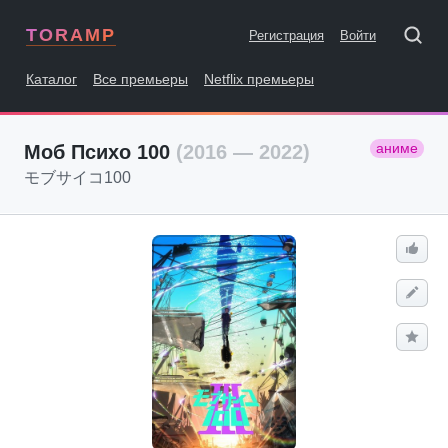
TORAMP
Регистрация
Войти
Каталог
Все премьеры
Netflix премьеры
аниме
Моб Психо 100
(2016 — 2022)
モブサイコ100