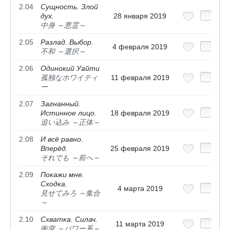
2.04
Сущность. Злой
дух.
28 января 2019
中身 ～悪霊～
2.05
Разлад. Выбор.
4 февраля 2019
不和 ～選択～
2.06
Одинокий Уайти
孤独なホワイティ
11 февраля 2019
ー
2.07
Загнанный.
Истинное лицо.
18 февраля 2019
追い込み ～正体～
2.08
И всё равно.
Вперёд.
25 февраля 2019
それでも ～前へ～
2.09
Покажи мне.
Сходка.
4 марта 2019
見せてみろ ～集合
～
2.10
Схватка. Силач.
11 марта 2019
衝突 ～パワー系～