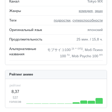
Канал
Tokyo MX
Жанры
комедия
,
экшн
Теги
подростки
,
суперспособности
Оригинальный язык
японский
Продолжительность
25
мин.
/ 15,8
ч.
Альтернативные
ja
+
orig
モブサイコ100
, Моб Психо
названия
ru
en
100
, Mob Psycho 100
Рейтинг аниме
рейтинг
8,37
537
голосов