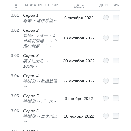
#
НАЗВАНИЕ СЕРИИ
ДАТА
ДЕЙСТВИЯ
3.01
Серия 1
6 октября 2022
将来 ～進路希望～
3.02
Серия 2
妖怪ハンター・天
13 октября 2022
草晴明登場！ ～百
鬼の脅威！！～
3.03
Серия 3
調子に乗る ～
20 октября 2022
100%～
3.04
Серия 4
神樹① ～教祖登場
27 октября 2022
～
3.05
Серия 5
3 ноября 2022
神樹② ～ピース～
3.06
Серия 6
神樹③ ～エクボは
10 ноября 2022
～