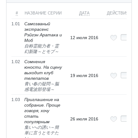
#
НАЗВАНИЕ СЕРИИ
ДАТА
ДЕЙСТВИЯ
1.01
Самозваный
экстрасенс
Рэйгэн Аратака и
12 июля 2016
Моб
自称霊能力者・霊
幻新隆～とモブ～
1.02
Сомнения
юности. На сцену
выходит клуб
19 июля 2016
телепатов
青い春の疑問～脳
感電波部登場～
1.03
Приглашение на
собрание. Проще
говоря, хочу
стать
26 июля 2016
популярным
集いへの誘い～簡
単に言うとモテた