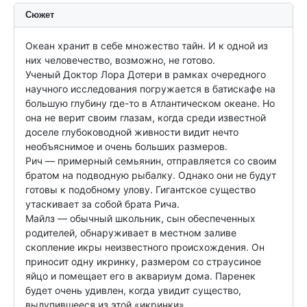
Сюжет
Океан хранит в себе множество тайн. И к одной из 
них человечество, возможно, не готово.

Ученый Доктор Лора Дотери в рамках очередного 
научного исследования погружается в батискафе на 
большую глубину где-то в Атлантическом океане. Но 
она не верит своим глазам, когда среди известной 
доселе глубоководной живности видит нечто 
необъяснимое и очень больших размеров.

Рич — примерный семьянин, отправляется со своим 
братом на подводную рыбалку. Однако они не будут 
готовы к подобному улову. Гигантское существо 
утаскивает за собой брата Рича.

Майлз — обычный школьник, сын обеспеченных 
родителей, обнаруживает в местном заливе 
скопление икры неизвестного происхождения. Он 
приносит одну икринку, размером со страусиное 
яйцо и помещает его в аквариум дома. Паренек 
будет очень удивлен, когда увидит существо, 
вылупившееся из этой «икринки».
