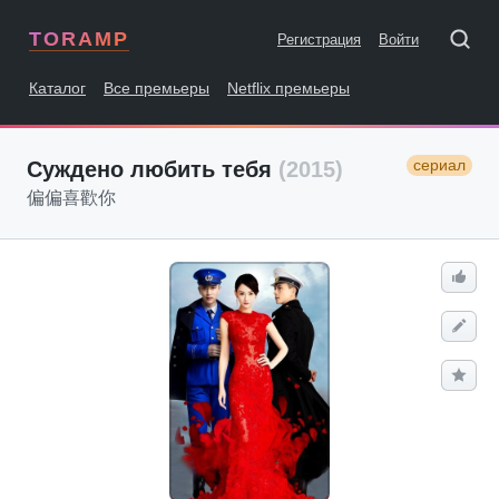
TORAMP
Регистрация
Войти
Каталог
Все премьеры
Netflix премьеры
сериал
Суждено любить тебя
(2015)
偏偏喜歡你