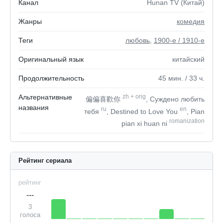
Канал
Hunan TV (Китай)
Жанры
комедия
Теги
любовь
,
1900-е / 1910-е
Оригинальный язык
китайский
Продолжительность
45
мин.
/ 33
ч.
Альтернативные
zh
+
orig
偏偏喜歡你
, Суждено любить
названия
ru
en
тебя
, Destined to Love You
, Pian
romanization
pian xi huan ni
Рейтинг сериала
рейтинг
---
3
голоса