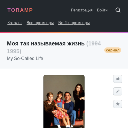
TORAMP
Регистрация
Войти
Каталог
Все премьеры
Netflix премьеры
Моя так называемая жизнь
(1994 —
сериал
1995)
My So-Called Life