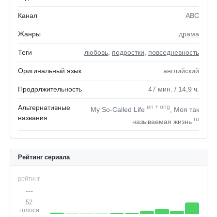
Канал
ABC
Жанры
драма
Теги
любовь
,
подростки
,
повседневность
Оригинальный язык
английский
Продолжительность
47
мин.
/ 14,9
ч.
Альтернативные
en
+
orig
My So-Called Life
, Моя так
названия
ru
называемая жизнь
Рейтинг сериала
рейтинг
---
52
голоса