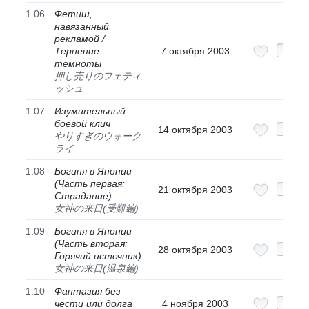
1.06
Фетиш,
навязанный
рекламой /
Терпение
7 октября 2003
темноты
押し売りのフェティ
ッシュ
1.07
Изумительный
боевой клич
14 октября 2003
やりすぎのウォーク
ライ
1.08
Богиня в Японии
(Часть первая:
21 октября 2003
Страдание)
女神の来日(受難編)
1.09
Богиня в Японии
(Часть вторая:
28 октября 2003
Горячий источник)
女神の来日(温泉編)
1.10
Фантазия без
чести или долга
4 ноября 2003