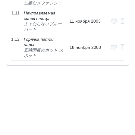
仁義なきファンシー
1.11
Неуправляемая
синяя птица
11 ноября 2003
ままならないブルー
バード
1.12
Горячка пятой
пары
18 ноября 2003
五時間目のホット·ス
ポット