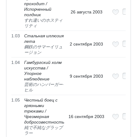
проходит /
Испорченный
26 августа 2003
полдник
すれ違いのホスティ
リティ
1.03
Стальная иллюзия
лета
2 сентября 2003
鋼鉄のサマーイリュ
ージョン
1.04
Гамбургский холм
искусства /
Упорное
9 сентября 2003
наблюдение
芸術のハンバーガー·
ヒル
1.05
Честный боец с
грязными
трюками /
Чрезмерная
16 сентября 2003
добросовестность
純で不純なグラップ
ラー