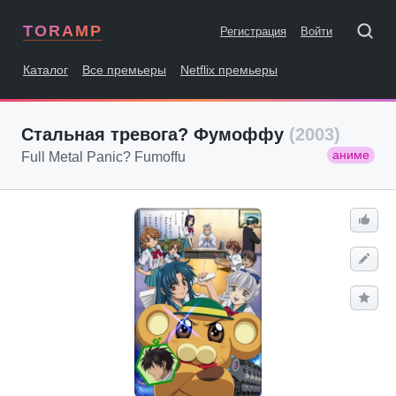
TORAMP
Регистрация
Войти
Каталог
Все премьеры
Netflix премьеры
Стальная тревога? Фумоффу
(2003)
аниме
Full Metal Panic? Fumoffu