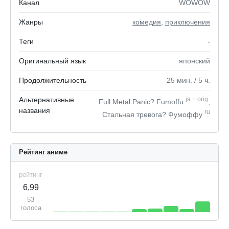
Канал
WOWOW
Жанры
комедия
,
приключения
Теги
-
Оригинальный язык
японский
Продолжительность
25
мин.
/ 5
ч.
Альтернативные
ja
+
orig
Full Metal Panic? Fumoffu
,
названия
ru
Стальная тревога? Фумоффу
Рейтинг аниме
рейтинг
6,99
53
голоса