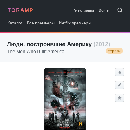
TORAMP
Регистрация
Войти
Каталог
Все премьеры
Netflix премьеры
Люди, построившие Америку
(2012)
сериал
The Men Who Built America