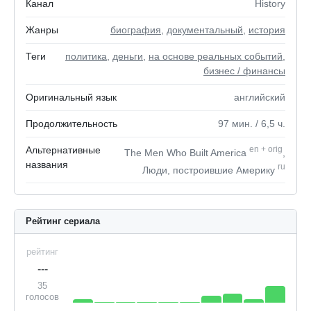
Канал
History
Жанры
биография
,
документальный
,
история
Теги
политика
,
деньги
,
на основе реальных событий
,
бизнес / финансы
Оригинальный язык
английский
Продолжительность
97
мин.
/ 6,5
ч.
Альтернативные
en
+
orig
The Men Who Built America
,
названия
ru
Люди, построившие Америку
Рейтинг сериала
рейтинг
---
35
голосов