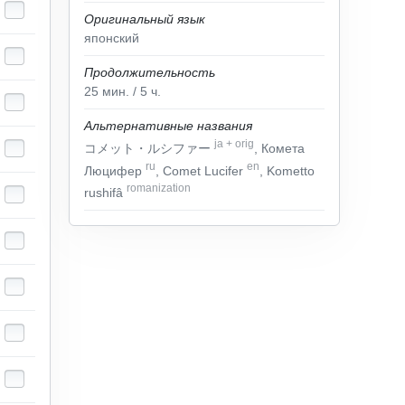
Оригинальный язык
японский
Продолжительность
25
мин.
/ 5
ч.
Альтернативные названия
ja
+
orig
コメット・ルシファー
, Комета
ru
en
Люцифер
, Comet Lucifer
, Kometto
romanization
rushifâ