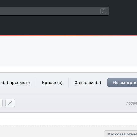
/
л(а) просмотр
Бросил(а)
Завершил(а)
Не смотрел
поде
Массовая отме