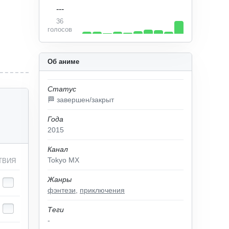
---
36
голосов
Об аниме
Статус
🏁 завершен/закрыт
Года
2015
Канал
Tokyo MX
ТВИЯ
Жанры
фэнтези
,
приключения
Теги
-