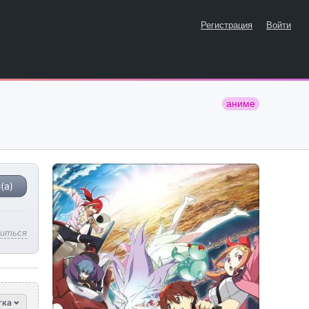
Регистрация
Войти
аниме
(а)
литься
тка