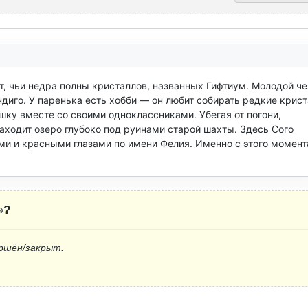
т, чьи недра полны кристаллов, названных Гифтиум. Молодой че
иго. У паренька есть хобби — он любит собирать редкие крист
у вместе со своими одноклассниками. Убегая от погони, 
аходит озеро глубоко под руинами старой шахты. Здесь Сого 
и и красными глазами по имени Фелия. Именно с этого момента
»
?
ршён/закрыт.