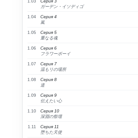
1.03
Серия 3
ガーデン・イソディゴ
1.04
Серия 4
嵐
1.05
Серия 5
重なる魂
1.06
Серия 6
フラワーボーイ
1.07
Серия 7
温もリの場所
1.08
Серия 8
道
1.09
Серия 9
伝えたい心
1.10
Серия 10
深淵の祭壇
1.11
Серия 11
堕ちた天使