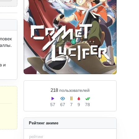
ловек 
аллы.

 и 
218
пользователей
57
67
7
9
78
Рейтинг аниме
рейтинг