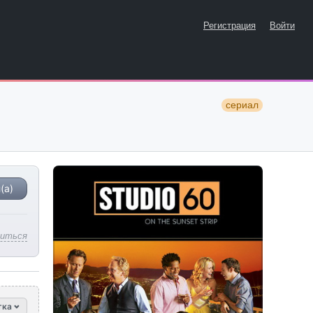
Регистрация
Войти
сериал
(а)
литься
тка