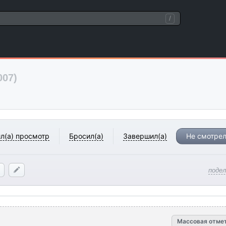
/
007)
л(а) просмотр
Бросил(а)
Завершил(а)
Не смотрел
поде
Массовая отме