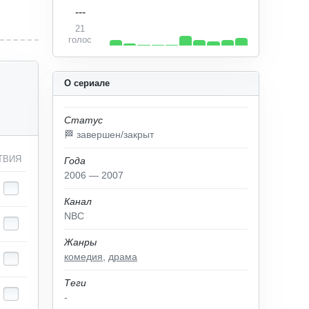
---
21
голос
О сериале
Статус
🏁 завершен/закрыт
ТВИЯ
Года
2006 — 2007
Канал
NBC
Жанры
комедия
,
драма
Теги
-