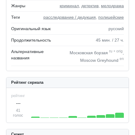
Жанры
криминал
,
детектив
,
мелодрама
Теги
расследование / дедукция
,
полицейские
Оригинальный язык
русский
Продолжительность
45
мин.
/ 27
ч.
Альтернативные
ru
+
orig
Московская борзая
,
названия
en
Moscow Greyhound
Рейтинг сериала
рейтинг
---
41
голос
Сюжет