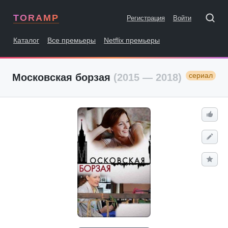
TORAMP
Регистрация
Войти
Каталог
Все премьеры
Netflix премьеры
сериал
Московская борзая
(2015 — 2018)