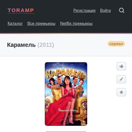
TORAMP
Регистрация
Войти
Каталог
Все премьеры
Netflix премьеры
сериал
Карамель
(2011)