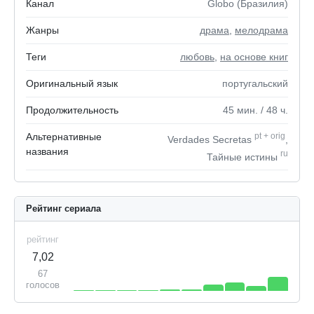
Канал
Globo (Бразилия)
Жанры
драма
,
мелодрама
Теги
любовь
,
на основе книг
Оригинальный язык
португальский
Продолжительность
45
мин.
/ 48
ч.
Альтернативные
pt
+
orig
Verdades Secretas
,
названия
ru
Тайные истины
Рейтинг сериала
рейтинг
7,02
67
голосов