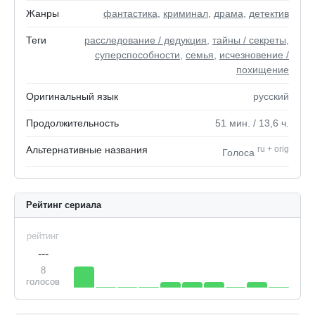
Жанры
фантастика
,
криминал
,
драма
,
детектив
Теги
расследование / дедукция
,
тайны / секреты
,
суперспособности
,
семья
,
исчезновение /
похищение
Оригинальный язык
русский
Продолжительность
51
мин.
/ 13,6
ч.
Альтернативные названия
ru
+
orig
Голоса
Рейтинг сериала
рейтинг
---
8
голосов