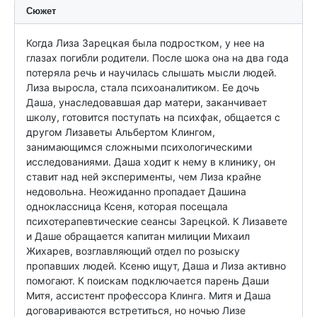
Сюжет
Когда Лиза Зарецкая была подростком, у нее на 
глазах погибли родители. После шока она на два года 
потеряла речь и научилась слышать мысли людей. 
Лиза выросла, стала психоаналитиком. Ее дочь 
Даша, унаследовавшая дар матери, заканчивает 
школу, готовится поступать на психфак, общается с 
другом Лизаветы Альбертом Клингом, 
занимающимся сложными психологическими 
исследованиями. Даша ходит к нему в клинику, он 
ставит над ней эксперименты, чем Лиза крайне 
недовольна. Неожиданно пропадает Дашина 
одноклассница Ксеня, которая посещала 
психотерапевтические сеансы Зарецкой. К Лизавете 
и Даше обращается капитан милиции Михаил 
Жихарев, возглавляющий отдел по розыску 
пропавших людей. Ксеню ищут, Даша и Лиза активно 
помогают. К поискам подключается парень Даши 
Митя, ассистент профессора Клинга. Митя и Даша 
договариваются встретиться, но ночью Лизе 