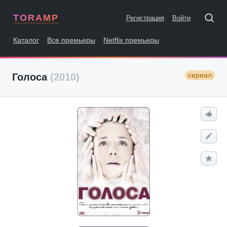
TORAMP
Регистрация
Войти
Каталог
Все премьеры
Netflix премьеры
сериал
Голоса
(2010)