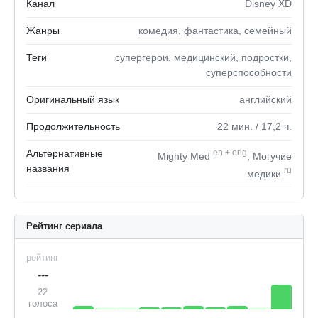
Канал
Disney XD
Жанры
комедия
,
фантастика
,
семейный
Теги
супергерои
,
медицинский
,
подростки
,
суперспособности
Оригинальный язык
английский
Продолжительность
22
мин.
/ 17,2
ч.
Альтернативные
en
+
orig
Mighty Med
, Могучие
названия
ru
медики
Рейтинг сериала
рейтинг
---
22
голоса