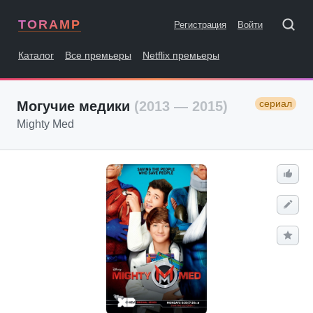
TORAMP
Регистрация
Войти
Каталог
Все премьеры
Netflix премьеры
сериал
Могучие медики
(2013 — 2015)
Mighty Med