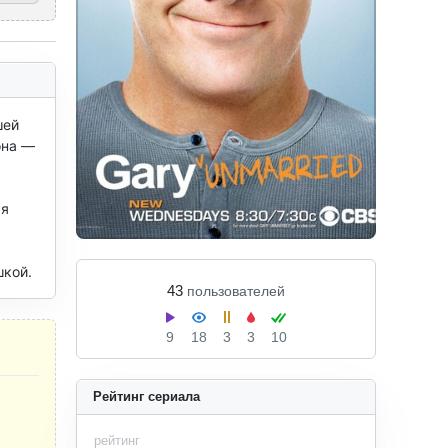
ей 
на — 
я 
шкой.
43
пользователей
9
18
3
3
10
Рейтинг сериала
рейтинг