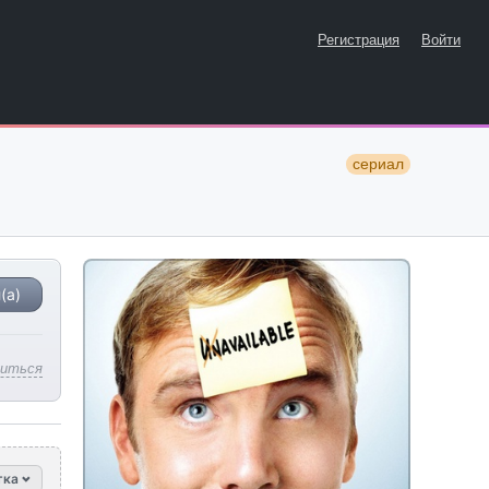
Регистрация
Войти
сериал
(а)
литься
тка