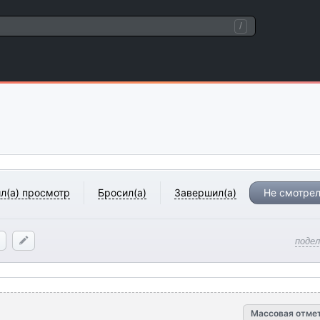
/
л(а) просмотр
Бросил(а)
Завершил(а)
Не смотрел
поде
Массовая отме