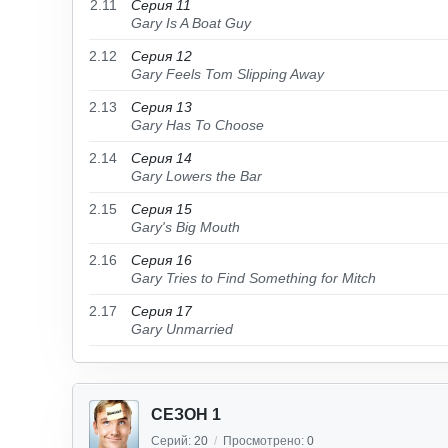
2.11
Серия 11
Gary Is A Boat Guy
2.12
Серия 12
Gary Feels Tom Slipping Away
2.13
Серия 13
Gary Has To Choose
2.14
Серия 14
Gary Lowers the Bar
2.15
Серия 15
Gary's Big Mouth
2.16
Серия 16
Gary Tries to Find Something for Mitch
2.17
Серия 17
Gary Unmarried
СЕЗОН 1
Серий:
20
/
Просмотрено:
0