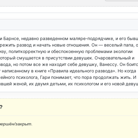
и Барнсе, недавно разведенном маляре-подрядчике, и его бывш
режить развод и начать новые отношения. Он — веселый папа, о
уизу, политкорректную и обеспокоенную проблемами экологии 
 который смущается в присутствии девушек. Очаровательный и 
вода, но потом все же находит себе девушку, Ванессу. Он боитс
т написанному в книге «Правила идеального развода». Но когда 
ейного психолога, Гари понимает, что пора продолжать жить. И 
ывшей женой, их двумя детьми, их психологом и его новой деву
?
вершён/закрыт.