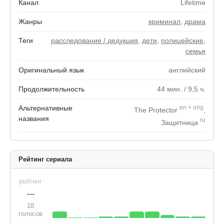
Канал
Lifetime
Жанры
криминал
,
драма
Теги
расследование / дедукция
,
дети
,
полицейские
,
семья
Оригинальный язык
английский
Продолжительность
44
мин.
/ 9,5
ч.
Альтернативные
en
+
orig
The Protector
,
названия
ru
Защитница
Рейтинг сериала
рейтинг
---
18
голосов