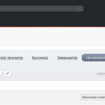
/
л(а) просмотр
Бросил(а)
Завершил(а)
Не смотрел
поде
Массовая отме