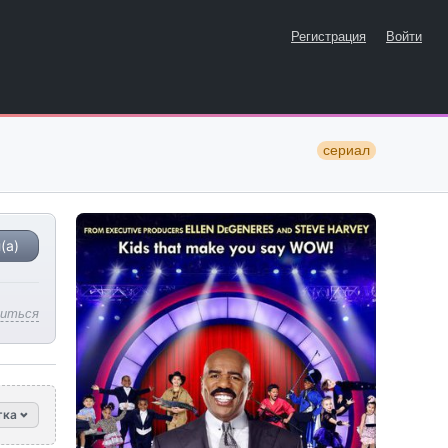
Регистрация
Войти
сериал
(а)
литься
тка