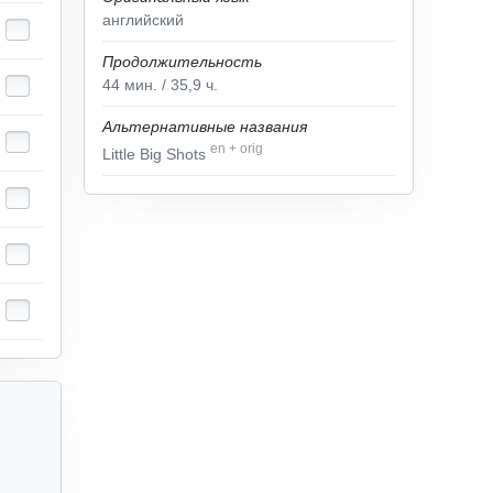
английский
Продолжительность
44
мин.
/ 35,9
ч.
Альтернативные названия
en
+
orig
Little Big Shots