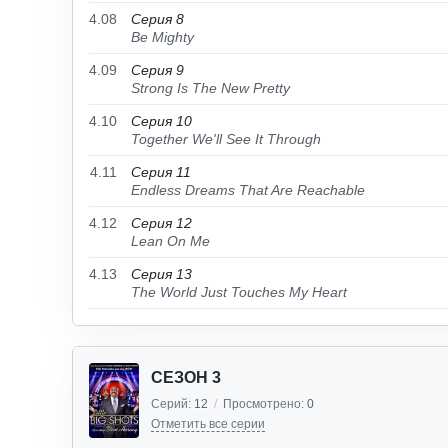
4.08
Серия 8
Be Mighty
4.09
Серия 9
Strong Is The New Pretty
4.10
Серия 10
Together We'll See It Through
4.11
Серия 11
Endless Dreams That Are Reachable
4.12
Серия 12
Lean On Me
4.13
Серия 13
The World Just Touches My Heart
СЕЗОН 3
Серий:
12
/
Просмотрено:
0
Отметить все серии