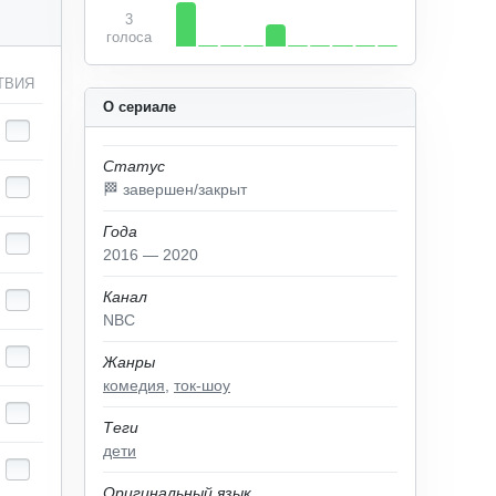
3
голоса
ТВИЯ
О сериале
Статус
🏁 завершен/закрыт
Года
2016 — 2020
Канал
NBC
Жанры
комедия
,
ток-шоу
Теги
дети
Оригинальный язык