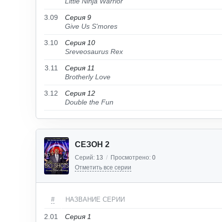
Little Ninja Warrior
3.09
Серия 9
Give Us S'mores
3.10
Серия 10
Sreveosaurus Rex
3.11
Серия 11
Brotherly Love
3.12
Серия 12
Double the Fun
СЕЗОН 2
Серий:
13
/
Просмотрено:
0
Отметить все серии
#
НАЗВАНИЕ СЕРИИ
2.01
Серия 1