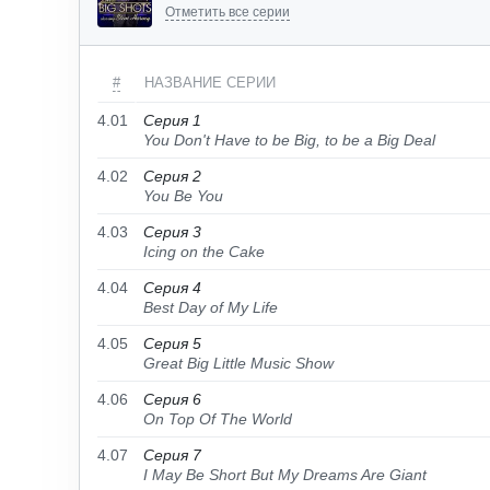
Отметить все серии
#
НАЗВАНИЕ СЕРИИ
4.01
Серия 1
You Don't Have to be Big, to be a Big Deal
4.02
Серия 2
You Be You
4.03
Серия 3
Icing on the Cake
4.04
Серия 4
Best Day of My Life
4.05
Серия 5
Great Big Little Music Show
4.06
Серия 6
On Top Of The World
4.07
Серия 7
I May Be Short But My Dreams Are Giant