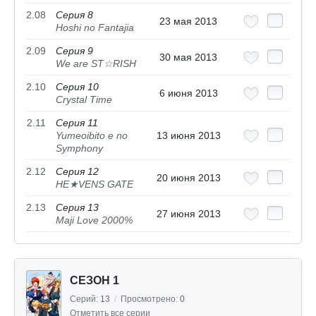
2.08
Серия 8
23 мая 2013
Hoshi no Fantajia
2.09
Серия 9
30 мая 2013
We are ST☆RISH
2.10
Серия 10
6 июня 2013
Crystal Time
2.11
Серия 11
Yumeoibito e no
13 июня 2013
Symphony
2.12
Серия 12
20 июня 2013
HE★VENS GATE
2.13
Серия 13
27 июня 2013
Maji Love 2000%
СЕЗОН 1
Серий:
13
/
Просмотрено:
0
Отметить все серии