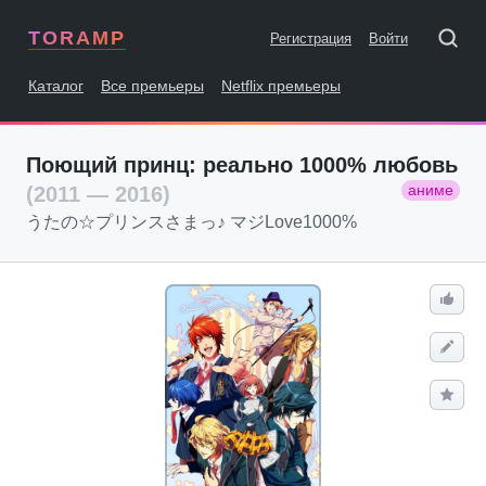
TORAMP
Регистрация
Войти
Каталог
Все премьеры
Netflix премьеры
Поющий принц: реально 1000% любовь
аниме
(2011 — 2016)
うたの☆プリンスさまっ♪ マジLove1000%