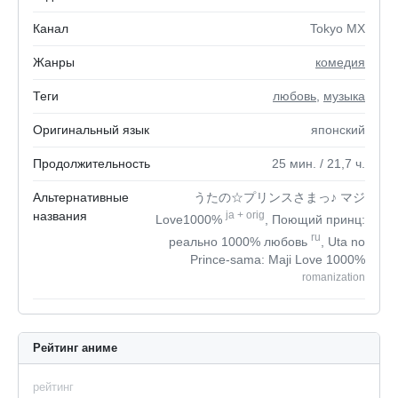
Канал
Tokyo MX
Жанры
комедия
Теги
любовь
,
музыка
Оригинальный язык
японский
Продолжительность
25
мин.
/ 21,7
ч.
Альтернативные
うたの☆プリンスさまっ♪ マジ
названия
ja
+
orig
Love1000%
, Поющий принц:
ru
реально 1000% любовь
, Uta no
Prince-sama: Maji Love 1000%
romanization
Рейтинг аниме
рейтинг