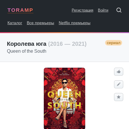
TORAMP
Регистрация
Войти
Каталог
Все премьеры
Netflix премьеры
сериал
Королева юга
(2016 — 2021)
Queen of the South