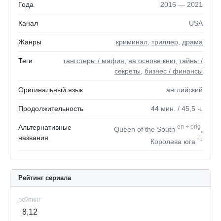
Года
2016 — 2021
Канал
USA
Жанры
криминал
,
триллер
,
драма
Теги
гангстеры / мафия
,
на основе книг
,
тайны /
секреты
,
бизнес / финансы
Оригинальный язык
английский
Продолжительность
44
мин.
/ 45,5
ч.
Альтернативные
en
+
orig
Queen of the South
,
названия
ru
Королева юга
Рейтинг сериала
рейтинг
8,12