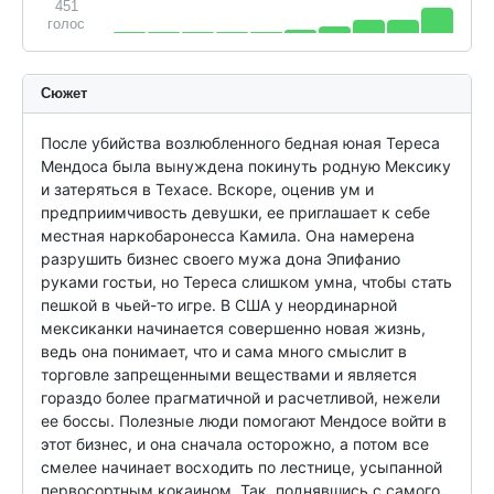
451
голос
Сюжет
После убийства возлюбленного бедная юная Тереса 
Мендоса была вынуждена покинуть родную Мексику 
и затеряться в Техасе. Вскоре, оценив ум и 
предприимчивость девушки, ее приглашает к себе 
местная наркобаронесса Камила. Она намерена 
разрушить бизнес своего мужа дона Эпифанио 
руками гостьи, но Тереса слишком умна, чтобы стать 
пешкой в чьей-то игре. В США у неординарной 
мексиканки начинается совершенно новая жизнь, 
ведь она понимает, что и сама много смыслит в 
торговле запрещенными веществами и является 
гораздо более прагматичной и расчетливой, нежели 
ее боссы. Полезные люди помогают Мендосе войти в 
этот бизнес, и она сначала осторожно, а потом все 
смелее начинает восходить по лестнице, усыпанной 
первосортным кокаином. Так, поднявшись с самого 