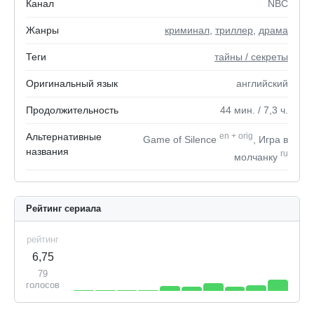
Канал
NBC
Жанры
криминал
,
триллер
,
драма
Теги
тайны / секреты
Оригинальный язык
английский
Продолжительность
44
мин.
/ 7,3
ч.
Альтернативные
en
+
orig
Game of Silence
, Игра в
названия
ru
молчанку
Рейтинг сериала
рейтинг
6,75
79
голосов