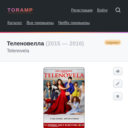
TORAMP
Регистрация
Войти
Каталог
Все премьеры
Netflix премьеры
сериал
Теленовелла
(2015 — 2016)
Telenovela