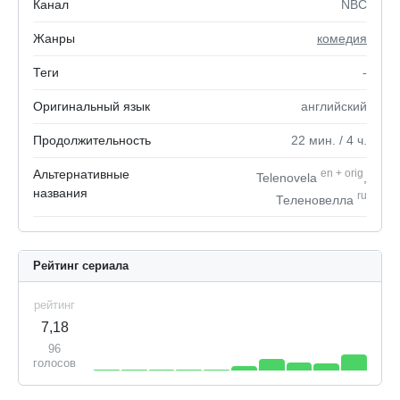
Канал
NBC
Жанры
комедия
Теги
-
Оригинальный язык
английский
Продолжительность
22
мин.
/ 4
ч.
Альтернативные
en
+
orig
Telenovela
,
названия
ru
Теленовелла
Рейтинг сериала
рейтинг
7,18
96
голосов