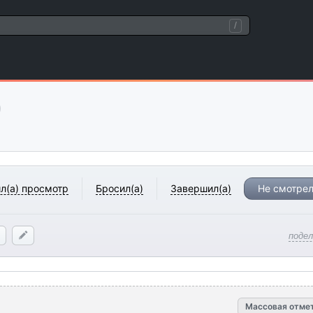
/
)
л(а) просмотр
Бросил(а)
Завершил(а)
Не смотрел
поде
Массовая отме