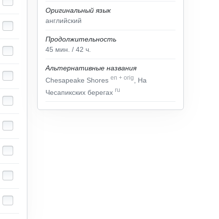
Оригинальный язык
английский
Продолжительность
45
мин.
/ 42
ч.
Альтернативные названия
en
+
orig
Chesapeake Shores
, На
ru
Чесапикских берегах