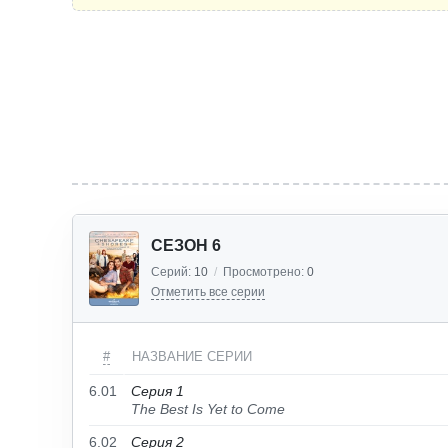
СЕЗОН 6
Серий:
10
/
Просмотрено:
0
Отметить все серии
#
НАЗВАНИЕ СЕРИИ
6.01
Серия 1
The Best Is Yet to Come
6.02
Серия 2