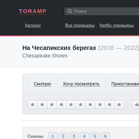
TORAMP
Каталог
Все премьеры
Netflix премьеры
На Чесапикских берегах
(2016 — 2022
Chesapeake Shores
Смотрю
Хочу посмотреть
Приостанови
Сезоны:
1
2
3
4
5
6