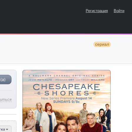
Регистрация
Войти
сериал
(а)
литься
тка