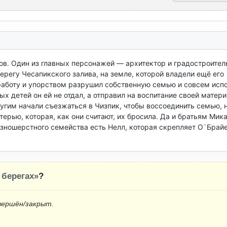
в. Один из главных персонажей — архитектор и градостроитель
ерегу Чесапикского залива, на земле, которой владели ещё его 
работу и упорством разрушил собственную семью и совсем испо
ых детей он ей не отдал, а отправил на воспитание своей матери 
угим начали съезжаться в Чизпик, чтобы воссоединить семью, н
ерью, которая, как они считают, их бросила. Да и братьям Мика
зношерстного семейства есть Нелл, которая скрепляет О`Брайе
 берегах»
?
вершён/закрыт.