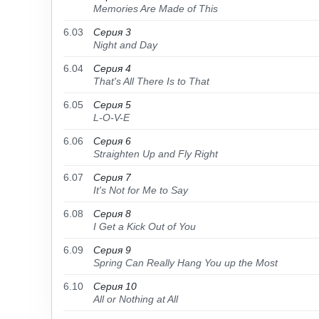
Memories Are Made of This
6.03
Серия 3
Night and Day
6.04
Серия 4
That's All There Is to That
6.05
Серия 5
L-O-V-E
6.06
Серия 6
Straighten Up and Fly Right
6.07
Серия 7
It's Not for Me to Say
6.08
Серия 8
I Get a Kick Out of You
6.09
Серия 9
Spring Can Really Hang You up the Most
6.10
Серия 10
All or Nothing at All