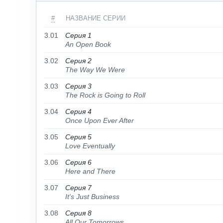
#
НАЗВАНИЕ СЕРИИ
3.01
Серия 1
An Open Book
3.02
Серия 2
The Way We Were
3.03
Серия 3
The Rock is Going to Roll
3.04
Серия 4
Once Upon Ever After
3.05
Серия 5
Love Eventually
3.06
Серия 6
Here and There
3.07
Серия 7
It's Just Business
3.08
Серия 8
All Our Tomorrows