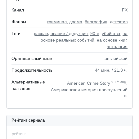
Канал
FX
Жанры
криминал
,
драма
,
биография
,
детектив
Теги
расследование / дедукция
,
90-е
,
убийство
,
на
основе реальных событий
,
на основе книг
,
антология
Оригинальный язык
английский
Продолжительность
44
мин.
/ 21,3
ч.
Альтернативные
en
+
orig
American Crime Story
,
названия
Американская история преступлений
ru
Рейтинг сериала
рейтинг