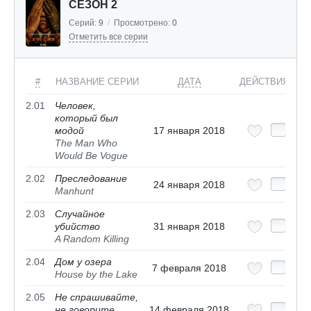
СЕЗОН 2
Серий:
9
/
Просмотрено:
0
Отметить все серии
#
НАЗВАНИЕ СЕРИИ
ДАТА
ДЕЙСТВИЯ
2.01
Человек,
который был
модой
17 января 2018
The Man Who
Would Be Vogue
2.02
Преследование
24 января 2018
Manhunt
2.03
Случайное
убийство
31 января 2018
A Random Killing
2.04
Дом у озера
7 февраля 2018
House by the Lake
2.05
Не спрашивайте,
не говорите
14 февраля 2018