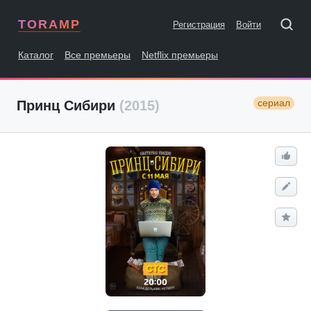
TORAMP
Регистрация
Войти
Каталог
Все премьеры
Netflix премьеры
сериал
Принц Сибири
(2015)