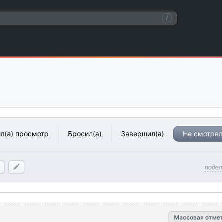
/
л(а) просмотр
Бросил(а)
Завершил(а)
Не смотрел
поде
Массовая отме