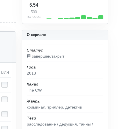
6,54
500
голосов
О сериале
Статус
🏁 завершен/закрыт
Года
ТВИЯ
2013
Канал
The CW
Жанры
криминал
,
триллер
,
детектив
Теги
расследование / дедукция
,
тайны /