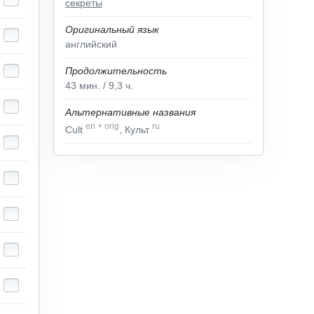
секреты
Оригинальный язык
английский
Продолжительность
43
мин.
/ 9,3
ч.
Альтернативные названия
en
+
orig
ru
Cult
, Культ