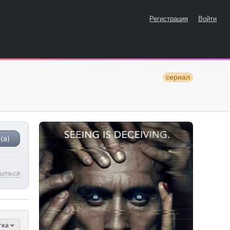
Регистрация
Войти
сериал
(а)
литься
тка