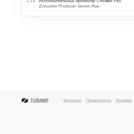
1.13
Исполнительный продюсер Стивен Рэй
Executive Producer Steven Rae
TORAMP
Контакты
Приватность
Условия